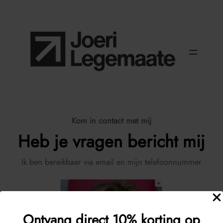
Kom in contact met mij
Heb je vragen bericht mij
Ik ben bereikbaar via email en mijn telefoonnummer
Ontvang direct 10% korting op