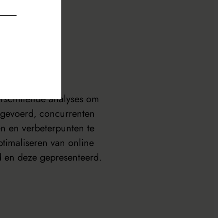
keting
erschillende analyses om
tgevoerd, concurrenten
n en verbeterpunten te
ptimaliseren van online
d en deze gepresenteerd.