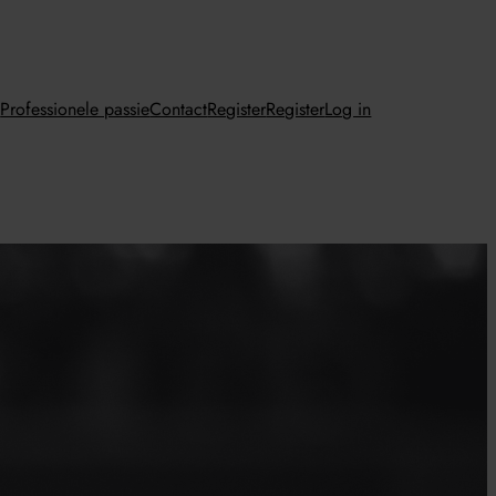
n
Professionele passie
Contact
Register
Register
Log in