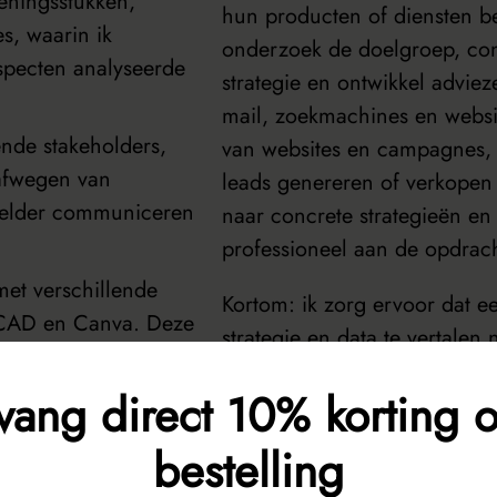
deningsstukken,
hun producten of diensten b
s, waarin ik
onderzoek de doelgroep, con
aspecten analyseerde
strategie en ontwikkel adviez
mail, zoekmachines en websit
ende stakeholders,
van websites en campagnes, 
 afwegen van
leads genereren of verkopen 
 helder communiceren
naar concrete strategieën e
professioneel aan de opdrac
et verschillende
Kortom: ik zorg ervoor dat ee
oCAD en Canva. Deze
strategie en data te vertalen
 visualisaties en
dagelijkse werkzaamheden ui
n professioneel te
vang direct 10% korting o
partijen.
bestelling