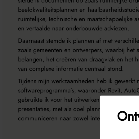
stelde ik documenten op zoals ruimtelijke or
beeldkwaliteitsplannen en haalbaarheidsstudie
ruimtelijke, technische en maatschappelijke 
en vertaalde naar onderbouwde adviezen.
Daarnaast stemde ik plannen af met verschill
zoals gemeenten en ontwerpers, waarbij het
belangen, het creëren van draagvlak en het
van complexe informatie centraal stond.
Tijdens mijn werkzaamheden heb ik gewerkt m
softwareprogramma’s, waaronder Revit, Aut
gebruikte ik voor het uitwerken van ontwerpen,
presentaties, met als doel plannen duidelijk e
Ont
communiceren naar zowel interne als externe 