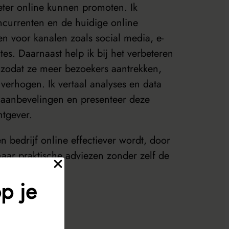
eter online kunnen promoten. Ik
currenten en de huidige online
en voor kanalen zoals social media, e-
es. Daarnaast help ik bij het verbeteren
zodat ze meer bezoekers aantrekken,
verhogen. Ik vertaal analyses en data
n aanbevelingen en presenteer deze
htgever.
n bedrijf online effectiever wordt, door
 naar praktische adviezen zonder zelf de
t te voeren.
p je