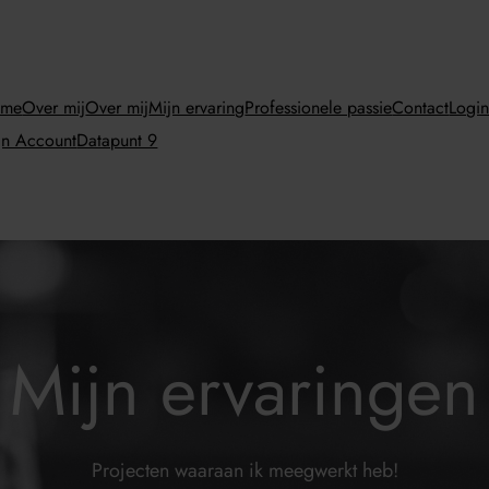
ome
Over mij
Over mij
Mijn ervaring
Professionele passie
Contact
Logi
jn Account
Datapunt 9
Mijn ervaringen
Projecten waaraan ik meegwerkt heb!