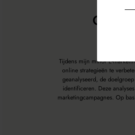
Opstell
Tijdens mijn minor E-marketi
online strategieën te verbe
geanalyseerd, de doelgroep
identificeren. Deze analyse
marketingcampagnes. Op basis