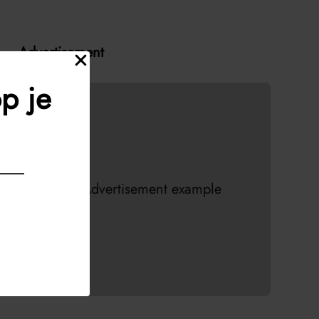
Advertisement
p je
Advertisement example