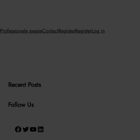
n
Professionele passie
Contact
Register
Register
Log in
Recent Posts
Follow Us
Facebook
Twitter
YouTube
LinkedIn