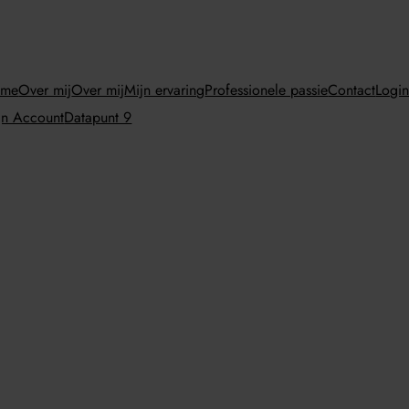
ome
Over mij
Over mij
Mijn ervaring
Professionele passie
Contact
Logi
jn Account
Datapunt 9